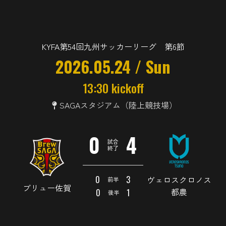
KYFA第54回九州サッカーリーグ 第6節
2026.05.24 / Sun
13:30 kickoff
SAGAスタジアム（陸上競技場）
0
4
試合
終了
0
3
ヴェロスクロノス
前半
ブリュー佐賀
都農
0
1
後半